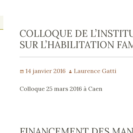
la
simplification
de
COLLOQUE DE L’INSTI
la
SUR L’HABILITATION FA
s
réforme…
Publié
14 janvier 2016
Auteur
Laurence Gatti
le
Colloque 25 mars 2016 à Caen
FINANCEMENT DES MAN