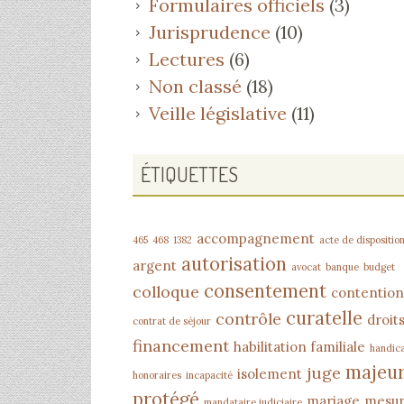
Formulaires officiels
(3)
Jurisprudence
(10)
Lectures
(6)
Non classé
(18)
Veille législative
(11)
ÉTIQUETTES
accompagnement
465
468
1382
acte de dispositio
autorisation
argent
avocat
banque
budget
consentement
colloque
contention
curatelle
contrôle
droit
contrat de séjour
financement
habilitation familiale
handic
majeu
juge
isolement
honoraires
incapacité
protégé
mariage
mesu
mandataire judiciaire