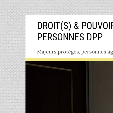
Aller
DROIT(S) & POUVOI
au
contenu
PERSONNES DPP
Majeurs protégés, personnes âgée