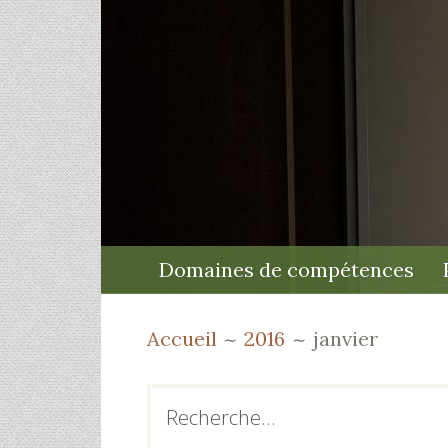
MENU
Domaines de compétences
PRINCIPAL
FIL
Accueil
2016
janvier
D'ARIANE
BARRE
Rechercher :
LATÉRALE