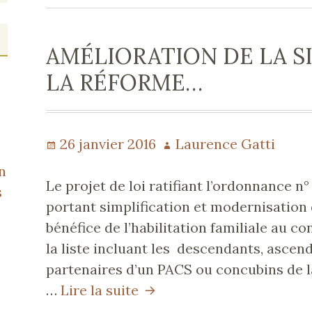
AMÉLIORATION DE LA S
LA RÉFORME…
Publié
26 janvier 2016
Auteur
Laurence Gatti
le
n
Le projet de loi ratifiant l’ordonnance n
s
portant simplification et modernisation d
bénéfice de l’habilitation familiale au con
la liste incluant les descendants, ascend
partenaires d’un PACS ou concubins de l
…
Lire la suite
Amélioration
de