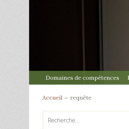
MENU
Domaines de compétences
PRINCIPAL
FIL
Accueil
requête
D'ARIANE
BARRE
Rechercher :
LATÉRALE