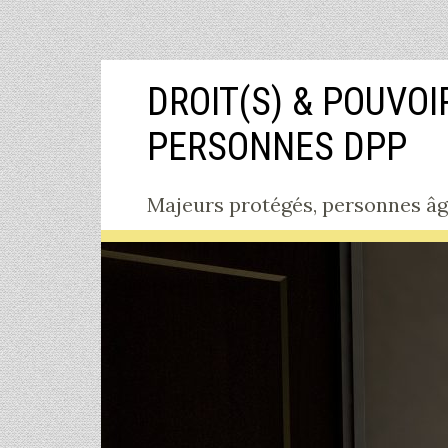
Aller
DROIT(S) & POUVOI
au
contenu
PERSONNES DPP
Majeurs protégés, personnes âgée