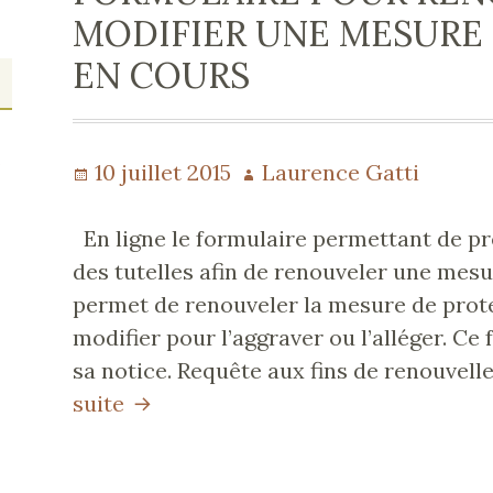
MODIFIER UNE MESURE
EN COURS
s
Publié
10 juillet 2015
Auteur
Laurence Gatti
le
En ligne le formulaire permettant de pr
des tutelles afin de renouveler une mesu
permet de renouveler la mesure de protec
modifier pour l’aggraver ou l’alléger. C
sa notice. Requête aux fins de renouve
suite
Formulaire
pour
renouveler