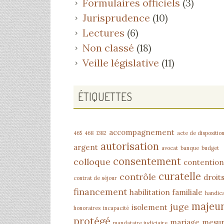
Formulaires officiels
(3)
Jurisprudence
(10)
Lectures
(6)
Non classé
(18)
Veille législative
(11)
ÉTIQUETTES
accompagnement
465
468
1382
acte de dispositio
autorisation
argent
avocat
banque
budget
consentement
colloque
contention
curatelle
contrôle
droit
contrat de séjour
financement
habilitation familiale
handic
majeu
juge
isolement
honoraires
incapacité
protégé
mariage
mesu
mandataire judiciaire