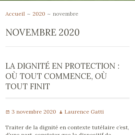
MENU
FIL
Domaines de compétences
Accueil
2020
novembre
PRINCIPAL
D'ARIANE
Publications &
communications
NOVEMBRE 2020
Parcours professionnel
Mentions légales
LA DIGNITÉ EN PROTECTION :
OÙ TOUT COMMENCE, OÙ
TOUT FINIT
Publié
3 novembre 2020
Auteur
Laurence Gatti
le
Traiter de la dignité en contexte tutélaire c’est,
d’une part, constater que le dispositif de