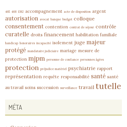
accompagnement
argent
465
468
1382
acte de disposition
autorisation
colloque
avocat
banque
budget
consentement
contrôle
contention
contrat de séjour
curatelle
financement
droits
habilitation familiale
majeur
juge
isolement
handicap
honoraires
incapacité
protégé
mariage
mesure de
mandataire judiciaire
mjpm
protection
personne de confiance
personnes âgées
protection
psychiatrie
rapport
préjudice matériel
santé
représentation
requête
responsabilité
santé
tutelle
travail
au travail
soins
succession
surveillance
MÉTA