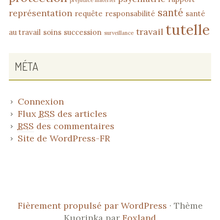
préjudice matériel
santé
représentation
requête
responsabilité
santé
tutelle
travail
au travail
soins
succession
surveillance
MÉTA
Connexion
Flux
RSS
des articles
RSS
des commentaires
Site de WordPress-FR
CONTENU
MENU
Domaines
Publications
Parcours
Mentions
SOCIAL
DU
de
&
professionnel
légales
Fièrement propulsé par WordPress
·
Thème
PIED
compétences
communications
Kuorinka par
Foxland