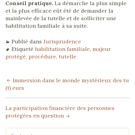
Conseil pratique.
La démarche la plus simple
et la plus efficace eût été de demander la
mainlevée de la tutelle et de solliciter une
habilitation familiale à sa suite.
Publié dans
Jurisprudence
Etiqueté
habilitation familiale
,
majeur
protégé
,
procédure
,
tutelle
NAVIGATION
Immersion dans le monde mystérieux des tu
(t) eurs
DES
ARTICLES
La participation financière des personnes
protégées en question
BARRE
Rechercher :