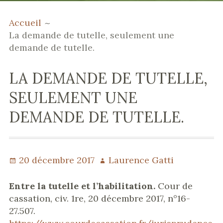
MENU
FIL
Domaines de compétences
Accueil
PRINCIPAL
D'ARIANE
La demande de tutelle, seulement une
Publications &
demande de tutelle.
communications
Parcours professionnel
LA DEMANDE DE TUTELLE,
Mentions légales
SEULEMENT UNE
DEMANDE DE TUTELLE.
Publié
20 décembre 2017
Auteur
Laurence Gatti
le
Entre la tutelle et l’habilitation.
Cour de
cassation, civ. 1re, 20 décembre 2017, n°16-
27.507.