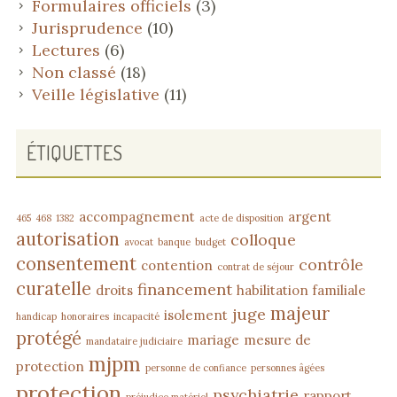
Formulaires officiels
(3)
Jurisprudence
(10)
Lectures
(6)
Non classé
(18)
Veille législative
(11)
ÉTIQUETTES
accompagnement
argent
465
468
1382
acte de disposition
autorisation
colloque
avocat
banque
budget
consentement
contrôle
contention
contrat de séjour
curatelle
financement
droits
habilitation familiale
majeur
juge
isolement
handicap
honoraires
incapacité
protégé
mariage
mesure de
mandataire judiciaire
mjpm
protection
personne de confiance
personnes âgées
protection
psychiatrie
rapport