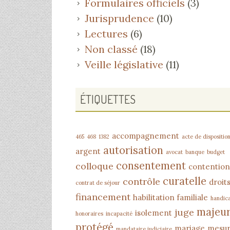
Formulaires officiels
(3)
Jurisprudence
(10)
Lectures
(6)
Non classé
(18)
Veille législative
(11)
ÉTIQUETTES
accompagnement
465
468
1382
acte de dispositio
autorisation
argent
avocat
banque
budget
consentement
colloque
contention
curatelle
contrôle
droit
contrat de séjour
financement
habilitation familiale
handic
majeu
juge
isolement
honoraires
incapacité
protégé
mariage
mesu
mandataire judiciaire