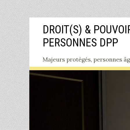
Aller
DROIT(S) & POUVOI
au
contenu
PERSONNES DPP
Majeurs protégés, personnes âgée