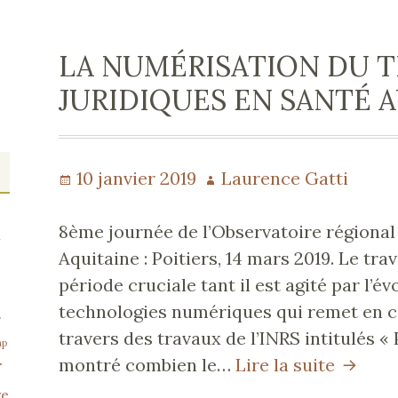
LA NUMÉRISATION DU T
JURIDIQUES EN SANTÉ A
Publié
10 janvier 2019
Auteur
Laurence Gatti
le
8ème journée de l’Observatoire régiona
n
Aquitaine : Poitiers, 14 mars 2019. Le tra
période cruciale tant il est agité par l’é
technologies numériques qui remet en 
s
travers des travaux de l’INRS intitulés « 
ap
montré combien le…
Lire la suite
La
r
numéri
re